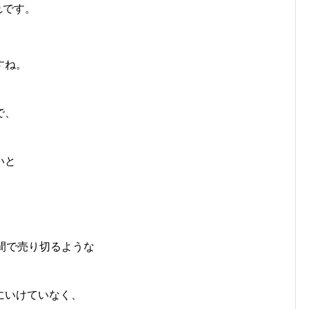
れです。
すね。
で、
。
いと
週間で売り切るような
にいけていなく、