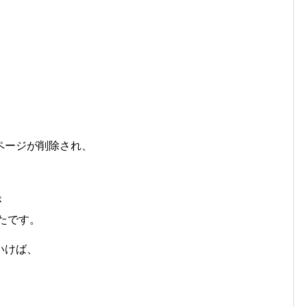
ページが削除され、
が
たです。
いけば、