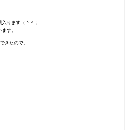
。
滅入ります（＾＾；
います。
ができたので、