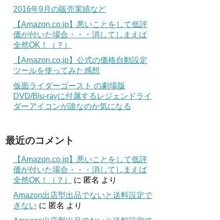
2016年9月の販売実績など
【Amazon.co.jp】悪いことをして低評
価が付いた場合・・・消してしまえば
全然OK！（？）
【Amazon.co.jp】公式の価格自動設定
ツールを使ってみた感想
仮面ライダーゴースト の劇場版
DVD/Blu-rayに付属するレジェンドライ
ダーアイコンが誰なのか気になる
最近のコメント
【Amazon.co.jp】悪いことをして低評
価が付いた場合・・・消してしまえば
全然OK！（？）
に
匿名
より
Amazon出店型出品でないと送料設定で
きない
に
匿名
より